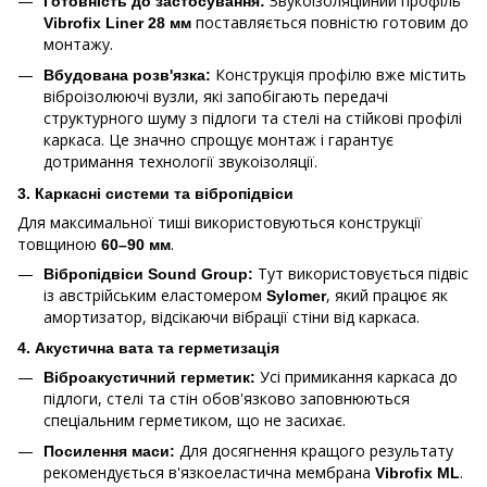
Звукоізоляційний профіль
Готовність до застосування:
поставляється повністю готовим до
Vibrofix Liner 28 мм
монтажу.
Конструкція профілю вже містить
Вбудована розв'язка:
віброізолюючі вузли, які запобігають передачі
структурного шуму з підлоги та стелі на стійкові профілі
каркаса. Це значно спрощує монтаж і гарантує
дотримання технології звукоізоляції.
3. Каркасні системи та
вібропідвіси
Для максимальної тиші використовуються конструкції
товщиною
.
60–90 мм
Тут використовується підвіс
Вібропідвіси Sound Group:
із австрійським еластомером
, який працює як
Sylomer
амортизатор, відсікаючи вібрації стіни від каркаса.
4. Акустична вата та герметизація
Усі примикання каркаса до
Віброакустичний герметик:
підлоги, стелі та стін обов'язково заповнюються
спеціальним герметиком, що не засихає.
Для досягнення кращого результату
Посилення маси:
рекомендується в'язкоеластична мембрана
.
Vibrofix ML