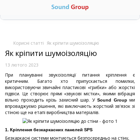
🧮
Калькулятор вартості звукоізоляції
▼
Корисні статті
Як кріпити шумоізоляцію
Як кріпити шумоізоляцію
13 лютого 2023
При плануванні звукоізоляції питання кріплення є
критичним. Багато хто припускається помилки,
використовуючи звичайні пластикові «грибки» або жорсткі
підвіси. Це створює прямі «звукові містки», якими вібрація
вільно проходить крізь захисний шар. У
ми
Sound Group
впроваджуємо рішення, які виключають жорсткий зв'язок зі
стіною ще на етапі виробництва матеріалів.
1. Кріплення безкаркасних панелей SPS
Безкаркасні системи монтуються безпосередньо на стіну,