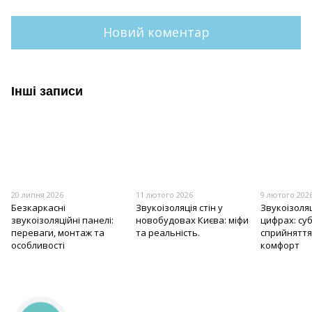
Новий коментар
Інші записи
20 липня 2026
11 лютого 2026
9 лютого 202
Безкаркасні
Звукоізоляція стін у
Звукоізоляц
звукоізоляційні панелі:
новобудовах Києва: міфи
цифрах: су
переваги, монтаж та
та реальність.
сприйняття
особливості
комфорт