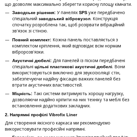
що дозволяє максимально зберегти корисну площу кімнати.
У
панелях
уже передбачено
Заводське рішення:
SPS
спеціальний
. Конструкція
заводський вібровузол
спочатку розроблена так, щоб розірвати вібраційний
зв'язок зі стіною.
Кожна панель поставляється з
Повний комплект:
комплектом кріплення, який відповідає всім нормам
вібророзв'язки.
Для панелей із піском передбачені
Акустичні дюбелі:
спеціальні
. Вони
щільні пластикові акустичні дюбелі
використовуються виключно для звукоізоляції стін,
забезпечуючи надійну фіксацію важких панелей без
втрати акустичних властивостей.
Такі системи витримують хорошу нагрузку,
Міцність:
дозволяючи надійно кріпити на них техніку та меблі без
встановлення додаткових закладних.
2. Напрямні профілі
Vibrofix Liner
Для створення якісного каркаса ми рекомендуємо
використовувати професійні напрямні.