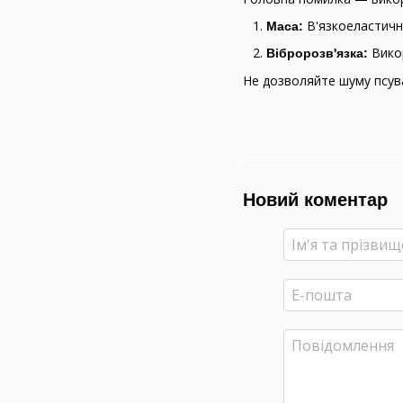
В'язкоеластич
Маса:
Викор
Вібророзв'язка:
Не дозволяйте шуму псув
Новий коментар