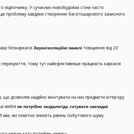
го відпочинку. У сучасних новобудовах стіни часто
ує цю проблему завдяки створенню багатошарового захисного
наші безкаркасні
товщиною від 23
Звукоізоляційні панелі
ах перекриття, тому тут найефективніше працюють каркасні
 що дозволяє надійно монтувати на них предмети інтер'єру.
нші меблі
.
не потрібно заздалегідь готувати закладні
мм, які помітно знизять рівень побутового шуму.
го результату потрібен «пиріг»: