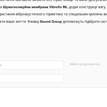
на
додає конструкції вагу,
Шумоізоляційна мембрана Vibrofix ML
истання віброакустичного герметика та спеціальних кріплень ви
ати ваше життя. Фахівці
допоможуть підібрати систе
Sound Group
Увійти за допомогою