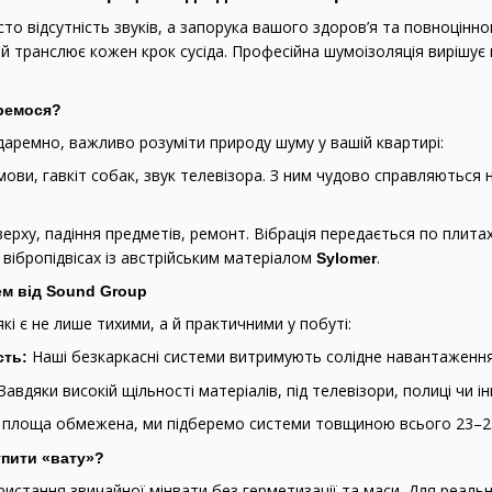
то відсутність звуків, а запорука вашого здоров’я та повноцінно
ий транслює кожен крок сусіда. Професійна шумоізоляція виріш
оремося?
аремно, важливо розуміти природу шуму у вашій квартирі:
ови, гавкіт собак, звук телевізора. З ним чудово справляються 
верху, падіння предметів, ремонт. Вібрація передається по плит
 вібропідвісах із австрійським матеріалом
.
Sylomer
ем від
Sound Group
і є не лише тихими, а й практичними у побуті:
Наші безкаркасні системи витримують солідне навантаження,
сть:
Завдяки високій щільності матеріалів, під телевізори, полиці чи і
площа обмежена, ми підберемо системи товщиною всього 23–25 
упити «вату»?
стання звичайної мінвати без герметизації та маси. Для реально