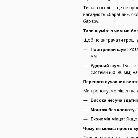
Тиша в оселі — це не прос
нагадують «барабан», як
бар’єру.
Типи шумів: з чим ми б
Щоб не витрачати гроші д
Розм
Повітряний шум:
мм.
Тупіт з
Ударний шум:
системи (60–90 мм) на
Переваги сучасних сист
Ми пропонуємо рішення, як
Висока несуча здатні
Монтаж без клопоту:
Якщо 
Економія місця:
Чому не можна просто к
Головна помилка — викори