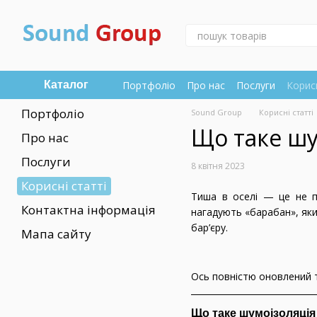
Перейти до основного контенту
Портфоліо
Про нас
Послуги
Корисн
Каталог
Портфоліо
Sound Group
Корисні статті
Що таке шу
Про нас
Послуги
8 квітня 2023
Корисні статті
Тиша в оселі — це не пр
Контактна інформація
нагадують «барабан», як
бар’єру.
Мапа сайту
Ось повністю оновлений т
Що таке шумоізоляція 