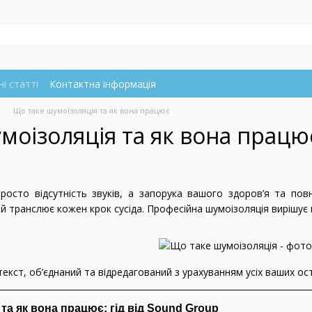
і статті
Контактна інформація
Що таке шумоізоляція та як вона працює
моізоляція та як вона працю
осто відсутність звуків, а запорука вашого здоров’я та повн
ий транслює кожен крок сусіда. Професійна шумоізоляція виріш
екст, об’єднаний та відредагований з урахуванням усіх ваших о
та як вона працює: гід від Sound Group