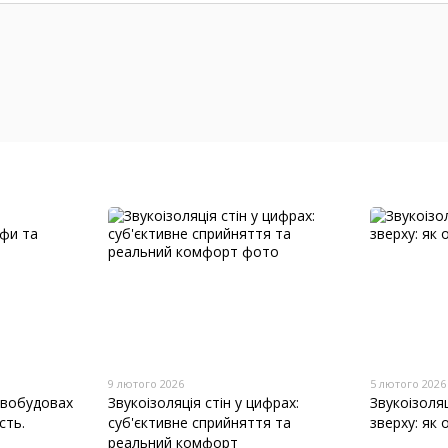
9 лютого 2026
5 лютого 2026
новобудовах
Звукоізоляція стін у цифрах:
Звукоізоляц
сть.
суб'єктивне сприйняття та
зверху: як
реальний комфорт