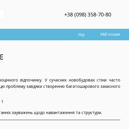
+38 (098) 358-70-80
Мій кошик
Укр
є
оцінного відпочинку. У сучасних новобудовах стіни часто
ує цю проблему завдяки створенню багатошарового захисного
станніх зауважень щодо навантаження та структури.