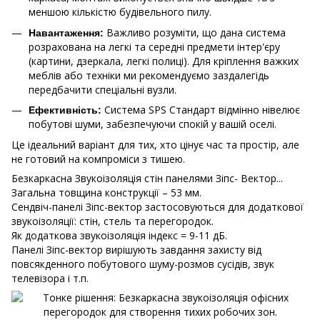
меншою кількістю будівельного пилу.
Важливо розуміти, що дана система
Навантаження:
розрахована на легкі та середні предмети інтер'єру
(картини, дзеркала, легкі полиці). Для кріплення важких
меблів або техніки ми рекомендуємо заздалегідь
передбачити спеціальні вузли.
Система SPS Стандарт відмінно нівелює
Ефективність:
побутові шуми, забезпечуючи спокій у вашій оселі.
Це ідеальний варіант для тих, хто цінує час та простір, але
не готовий на компроміси з тишею.
Безкаркасна Звукоізоляція стін панелями Зіпс- Вектор...
Загальна товщина конструкції – 53 мм.
Сендвіч-панелі Зіпс-вектор застосовуються для додаткової
звукоізоляції: стін, стель та перегородок.
Як додаткова звукоізоляція індекс = 9-11 дБ.
Панелі Зіпс-вектор вирішують завдання захисту від
повсякденного побутового шуму-розмов сусідів, звук
телевізора і т.п.