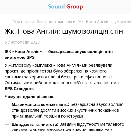
Портфоліо
Житлові комплекси
Жк. Нова Англія: шумоізоля
Жк. Нова Англія: шумоізоляція стін
5 листопада 2020
ЖК «Нова Англія» — безкаркасна звукоізоляція стін
системою SPS
У житловому комплексі «Нова Англія» ми реалізували
проєкт, де пріоритетом було збереження кожного
сантиметра корисної площі без втрати ефективності.
Оптимальним вибором для цього об'єкта стала система
.
SPS Стандарт
Чому це вдале рішення:
Безкаркасна звукоізоляція
Максимальна компактність:
стін
дозволяє досягти високих акустичних показників
при мінімальній товщині конструкції.
Завдяки відсутності металевого
Швидкість та чистота:
каркаса, монтаж виконується значно швидше та з