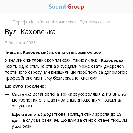
Портфоліо
Житлові комплекси
Вул. Каховська
Вул. Каховська
7 березня 2023
Тиша на Каховській: як одна стіна змінює все
У великих житлових комплексах, таких як
,
ЖК «Каховська»
навіть одна спільна стіна з сусідами може стати джерелом
постійного стресу. Ми вирішили цю проблему за допомогою
професійного монтажу безкаркасної системи.
Що було зроблено:
Встановлена тонка звукоізоляція
.
Система:
ZIPS Strong
Це «золотий стандарт» за співвідношенням товщина/
результат.
Додаткова ізоляція стіни зросла до
Ефективність:
13
. На слух це означає, що шум за стіною стане тихішим
дБ
у 2-3 рази.