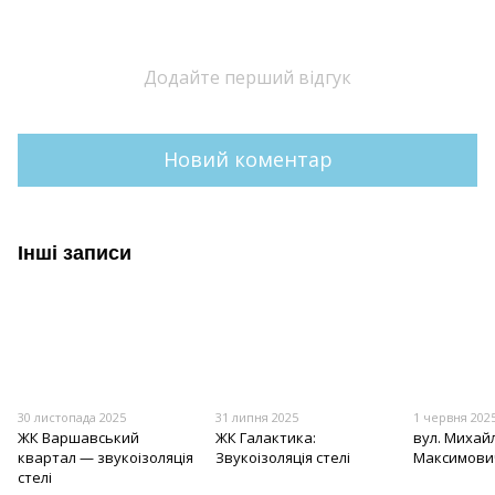
Додайте перший відгук
Новий коментар
Інші записи
30 листопада 2025
31 липня 2025
1 червня 202
ЖК Варшавський
ЖК Галактика:
вул. Михай
квартал — звукоізоляція
Звукоізоляція стелі
Максимович
стелі