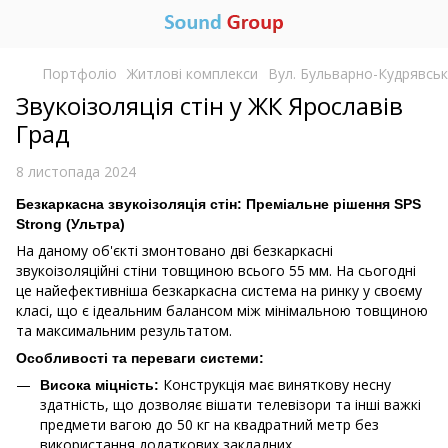
Портфоліо
Житлові комплекси
Вул. Бульварно-Кудрявськ
Звукоізоляція стін у ЖК Ярославів
Град
8 листопада 2024
Безкаркасна звукоізоляція стін: Преміальне рішення SPS
Strong (Ультра)
На даному об'єкті змонтовано дві безкаркасні
звукоізоляційні стіни товщиною всього 55 мм. На сьогодні
це найефективніша безкаркасна система на ринку у своєму
класі, що є ідеальним балансом між мінімальною товщиною
та максимальним результатом.
Особливості та переваги системи:
Конструкція має виняткову несну
Висока міцність:
здатність, що дозволяє вішати телевізори та інші важкі
предмети вагою до 50 кг на квадратний метр без
використання додаткових закладних.