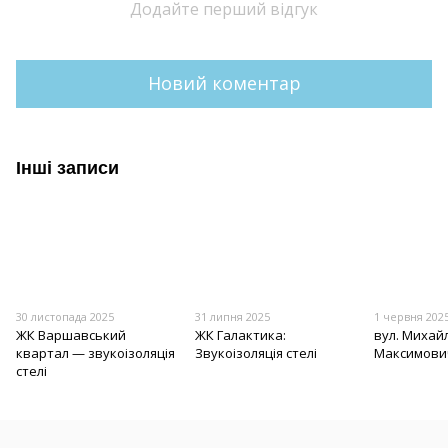
Додайте перший відгук
Новий коментар
Інші записи
30 листопада 2025
31 липня 2025
1 червня 202
ЖК Варшавський
ЖК Галактика:
вул. Михай
квартал — звукоізоляція
Звукоізоляція стелі
Максимович
стелі