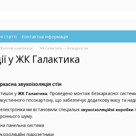
і статті
Контактна інформація
Житлові комплекси
ЖК Галактика — Безкаркасна
ії у ЖК Галактика
касна звукоізоляція стін
атишок у
. Проведено монтаж безкаркасної системи
ЖК Галактика
акустичного гіпсокартону, що забезпечує додаткову масу та надій
в електроніки ми встановили спеціальні
п
звукоізоляційні коробки
ороннього шуму.
на панельна система
коізоляційні підрозетники