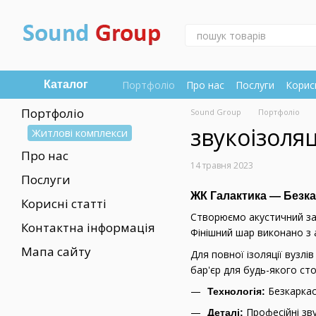
Перейти до основного контенту
Портфоліо
Про нас
Послуги
Корисн
Каталог
Портфоліо
Sound Group
Портфоліо
звукоізоляц
Житлові комплекси
Про нас
14 травня 2023
Послуги
ЖК Галактика — Безкар
Корисні статті
Створюємо акустичний з
Контактна інформація
Фінішний шар виконано з 
Мапа сайту
Для повної ізоляції вузлі
бар'єр для будь-якого ст
Безкаркас
Технологія:
Професійні зву
Деталі: