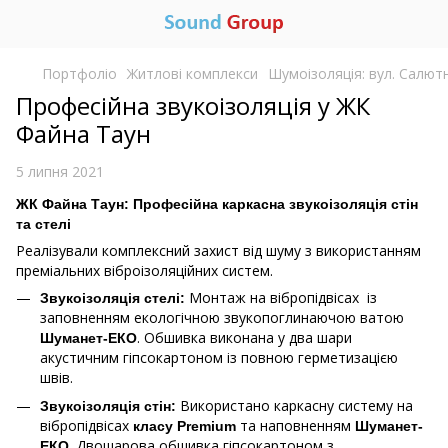
Портфоліо
Житлові комплекси
Шумоізоляція: вул. Салютн
Професійна звукоізоляція у ЖК
Файна Таун
5 липня 2021
ЖК Файна Таун: Професійна каркасна звукоізоляція стін
та стелі
Реалізували комплексний захист від шуму з використанням
преміальних віброізоляційних систем.
Монтаж на вібропідвісах із
Звукоізоляція стелі
:
заповненням екологічною звукопоглинаючою ватою
. Обшивка виконана у два шари
Шуманет-ЕКО
акустичним гіпсокартоном із повною герметизацією
швів.
Використано каркасну систему на
Звукоізоляція стін
:
вібропідвісах
та наповненням
класу Premium
Шуманет-
. Двошарова обшивка гіпсокартоном з
ЕКО