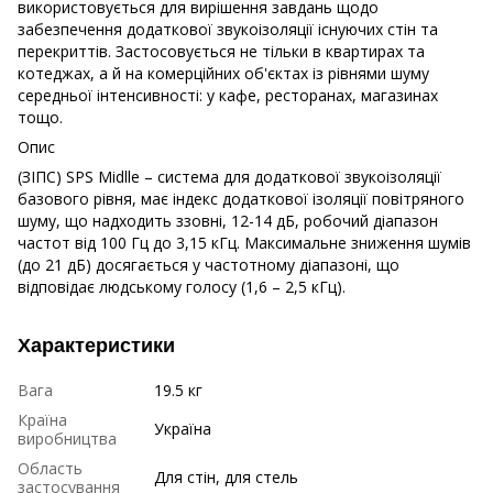
використовується для вирішення завдань щодо
забезпечення додаткової звукоізоляції існуючих стін та
перекриттів. Застосовується не тільки в квартирах та
котеджах, а й на комерційних об'єктах із рівнями шуму
середньої інтенсивності: у кафе, ресторанах, магазинах
тощо.
Опис
(ЗІПС) SPS Midlle – система для додаткової звукоізоляції
базового рівня, має індекс додаткової ізоляції повітряного
шуму, що надходить ззовні, 12-14 дБ, робочий діапазон
частот від 100 Гц до 3,15 кГц. Максимальне зниження шумів
(до 21 дБ) досягається у частотному діапазоні, що
відповідає людському голосу (1,6 – 2,5 кГц).
Характеристики
Вага
19.5 кг
Країна
Україна
виробництва
Область
Для стін, для стель
застосування