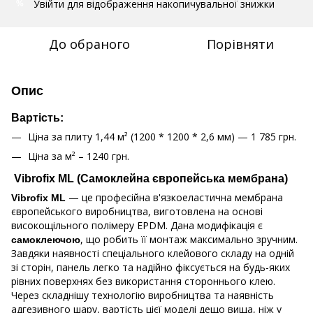
Увійти
для відображення накопичувальної знижки
%
До обраного
Порівняти
Опис
Вартість:
Ціна за плиту 1,44 м² (1200 * 1200 * 2,6 мм) — 1 785 грн.
Ціна за м² – 1240 грн.
Vibrofix ML (Самоклейна європейська мембрана)
— це професійна в'язкоеластична мембрана
Vibrofix ML
європейського виробництва, виготовлена на основі
високощільного полімеру EPDM. Дана модифікація є
, що робить її монтаж максимально зручним.
самоклеючою
Завдяки наявності спеціального клейового складу на одній
зі сторін, панель легко та надійно фіксується на будь-яких
рівних поверхнях без використання стороннього клею.
Через складнішу технологію виробництва та наявність
адгезивного шару, вартість цієї моделі дещо вища, ніж у