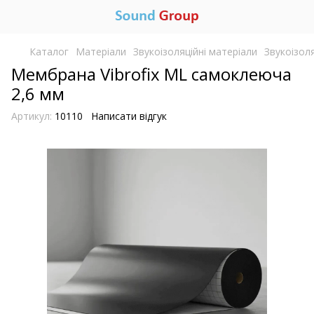
Каталог
Матеріали
Звукоізоляційні матеріали
Звукоізоля
Мембрана Vibrofix ML самоклеюча
2,6 мм
Артикул:
10110
Написати відгук