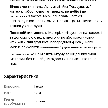
Як і вся лінійка Тексаунд, цей
Вічна еластичність:
матеріал
абсолютно не твердіє, не дубіє і не
з часом. Мембрана залишається
пересихає
в'язкопружною протягом 20+ років, що виключає появу
тріщин у конструкції.
Матеріал фіксується на поверхні
Професійний монтаж:
за допомогою спеціального клею або пластикових
«грибків». Для зручності попередньої фіксації його
можна прихопити
.
звичайним будівельним степлером
Не містить бітуму та шкідливих смол.
Екологічність:
Матеріал безпечний для здоров'я, не пліснявіє та не
гниє
Характеристики
Виробник
Texsa
Вага
37 кг.
Країна
Іспанія
виробництва