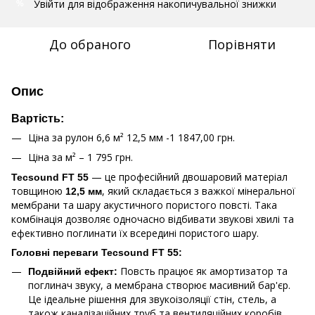
Увійти
для відображення накопичувальної знижки
%
До обраного
Порівняти
Опис
Вартість:
Ціна за рулон 6,6 м² 12,5 мм -1 1847,00 грн.
Ціна за м² – 1 795 грн.
— це професійний двошаровий матеріал
Tecsound FT 55
товщиною
, який складається з важкої мінеральної
12,5 мм
мембрани та шару акустичного пористого повсті. Така
комбінація дозволяє одночасно відбивати звукові хвилі та
ефективно поглинати їх всередині пористого шару.
Головні переваги Tecsound FT 55:
Повсть працює як амортизатор та
Подвійний ефект:
поглинач звуку, а мембрана створює масивний бар'єр.
Це ідеальне рішення для звукоізоляції стін, стель, а
також каналізаційних труб та вентиляційних коробів.