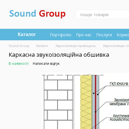
Перейти до основного контенту
Портфоліо
Про нас
Послуги
Корисн
Каталог
Sound Group
Каталог
Звукоізоляція приміщень
Звукоізоляція ст
Каркасна звукоізоляційна обшивка
В наявності
Написати відгук