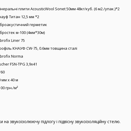
інеральні плити AcousticWool Sonet 50мм 48кг/куб. (6 м2./упак.)*2
науф Титан 12,5 мм *2
іброакустичний герметик
ібростек м-100 (4мм*30м)
brofix Liner 75
рофіль КНАУФ CW-75, 0.6мм товщина сталі
ibrofix Norma
ischer FSN-TPG 3,9x41
*60
0 мм x 40 м
100 грн./м²
 на звукоізолюючу підлогу і підвісну звукоізоляційну стелю.