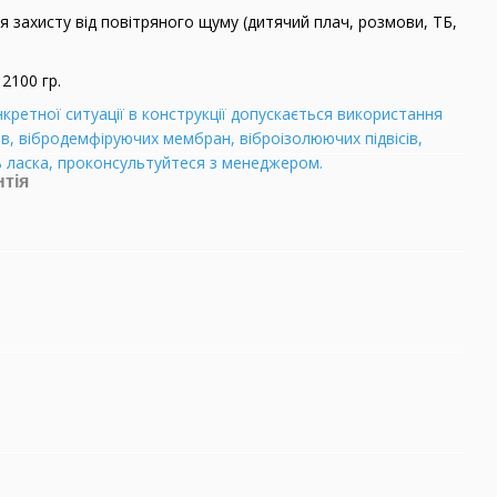
я захисту від повітряного щуму (дитячий плач, розмови, ТБ,
 2100 гр.
нкретної ситуації в конструкції допускається використання
ів, вібродемфіруючих мембран, віброізолюючих підвісів,
ь ласка, проконсультуйтеся з менеджером.
нтія