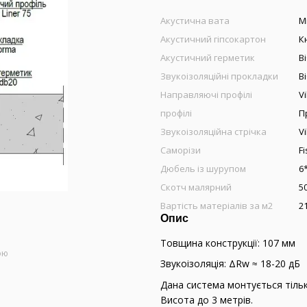
Акустична вата
М
Акустичний гіпсокартон
К
Акустичний герметик
В
Звукоізоляційні прокладки
В
Направляючі профілі
Vi
профілі
П
Звукоізоляційна стрічка
V
Саморізи
F
Дюбель із шурупом
6
Скотч малярний
5
Вартість матеріалів за м2
2
Опис
Товщина конструкції: 107 мм
ою
Звукоізоляція: ΔRw ≈ 18-20 дБ
Дана система монтується тільки
Висота до 3 метрів.