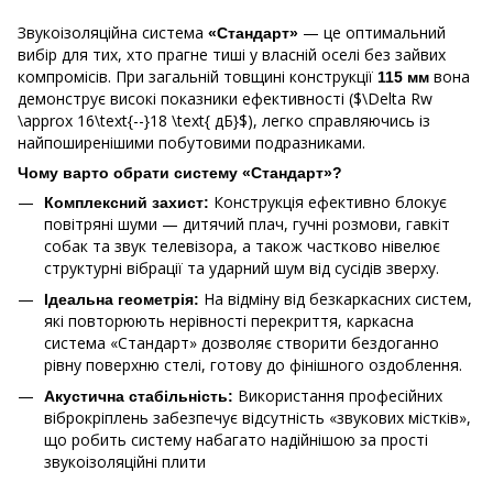
Звукоізоляційна система
— це оптимальний
«Стандарт»
вибір для тих, хто прагне тиші у власній оселі без зайвих
компромісів. При загальній товщині конструкції
вона
115 мм
демонструє високі показники ефективності ($\Delta Rw
\approx 16\text{--}18 \text{ дБ}$), легко справляючись із
найпоширенішими побутовими подразниками.
Чому варто обрати систему «Стандарт»?
Конструкція ефективно блокує
Комплексний захист:
повітряні шуми — дитячий плач, гучні розмови, гавкіт
собак та звук телевізора, а також частково нівелює
структурні вібрації та ударний шум від сусідів зверху.
На відміну від безкаркасних систем,
Ідеальна геометрія:
які повторюють нерівності перекриття, каркасна
система «Стандарт» дозволяє створити бездоганно
рівну поверхню стелі, готову до фінішного оздоблення.
Використання професійних
Акустична стабільність:
віброкріплень забезпечує відсутність «звукових містків»,
що робить систему набагато надійнішою за прості
звукоізоляційні плити