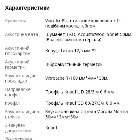
Характеристики
Кріплення
Vibrofix PU, стельове кріплення з П-
подібним кронштейном
Акустична вата
Шуманет-ЕКО, AcousticWool Sonet 50мм.
(Взаємозамінні матеріали)
Акустичний
Кнауф Титан 12,5 мм *2
гіпсокартон
Акустичний
Віброакустичний герметик
герметик
Звукоізоляційні
Vibrotape T-100 мм*4мм*30м.
прокладки
Направляючі
Профіль Knauf UD 28/3 м 0,6 мм
профілі
профілі
Профіль Knauf CD 60/27/3м. 0,6 мм
Звукоізоляційна
Звукоізоляційна стрічка Vibrofix Norma
стрічка
50мм*3мм*30м
З'єднувач
Knauf
дворівневий
Подовжувач