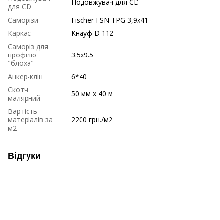
Подовжувач для CD
для CD
Саморізи
Fischer FSN-TPG 3,9x41
Каркас
Кнауф D 112
Саморіз для
профілю
3.5х9.5
"блоха"
Анкер-клін
6*40
Скотч
50 мм x 40 м
малярний
Вартість
матеріалів за
2200 грн./м2
м2
Відгуки