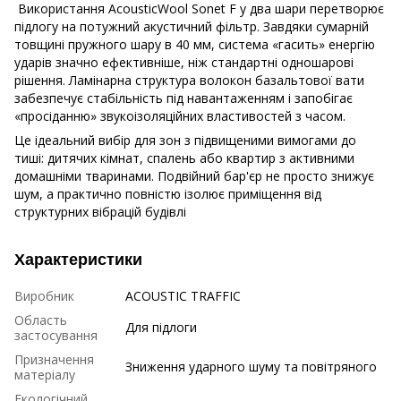
Використання AcousticWool Sonet F у два шари перетворює
підлогу на потужний акустичний фільтр. Завдяки сумарній
товщині пружного шару в 40 мм, система «гасить» енергію
ударів значно ефективніше, ніж стандартні одношарові
рішення. Ламінарна структура волокон базальтової вати
забезпечує стабільність під навантаженням і запобігає
«просіданню» звукоізоляційних властивостей з часом.
Це ідеальний вибір для зон з підвищеними вимогами до
тиші: дитячих кімнат, спалень або квартир з активними
домашніми тваринами. Подвійний бар'єр не просто знижує
шум, а практично повністю ізолює приміщення від
структурних вібрацій будівлі
Характеристики
Виробник
ACOUSTIC TRAFFIC
Область
Для підлоги
застосування
Призначення
Зниження ударного шуму та повітряного
матеріалу
Екологічний