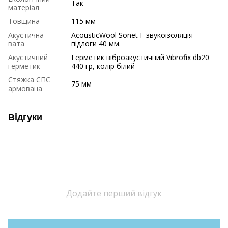
Так
матеріал
Товщина
115 мм
Акустична
AcousticWool Sonet F звукоізоляція
вата
підлоги 40 мм.
Акустичний
Герметик віброакустичний Vibrofix db20
герметик
440 гр, колір білий
Стяжка СПС
75 мм
армована
Відгуки
Додайте перший відгук