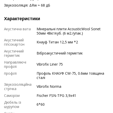
Звукоізоляція: ΔRw ≈ 68 дБ
Характеристики
Акустична вата
Мінеральні плити AcousticWool Sonet
50мм 48кг/куб. (6 м2./упак.)
Акустичний
Кнауф Титан 12,5 мм *2
гіпсокартон
Акустичний
Віброакустичний герметик
герметик
Направляючі
Vibrofix Liner 75
профілі
профілі
Профіль КНАУФ CW-75, 0.6мм товщина
сталі
Звукоізоляційна
Vibrofix Norma
стрічка
Саморізи
Fischer FSN-TPG 3,9x41
Дюбель із
6*60
шурупом