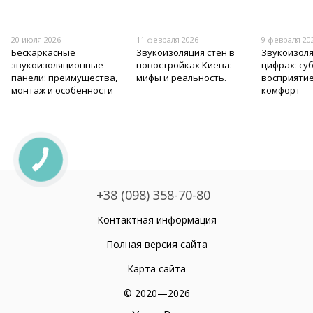
20 июля 2026
11 февраля 2026
9 февраля 20
Бескаркасные
Звукоизоляция стен в
Звукоизоля
звукоизоляционные
новостройках Киева:
цифрах: су
панели: преимущества,
мифы и реальность.
восприяти
монтаж и особенности
комфорт
+38 (098) 358-70-80
Контактная информация
Полная версия сайта
Карта сайта
© 2020—2026