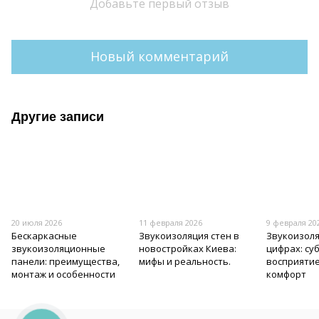
Добавьте первый отзыв
Новый комментарий
Другие записи
20 июля 2026
11 февраля 2026
9 февраля 20
Бескаркасные
Звукоизоляция стен в
Звукоизоля
звукоизоляционные
новостройках Киева:
цифрах: су
панели: преимущества,
мифы и реальность.
восприяти
монтаж и особенности
комфорт