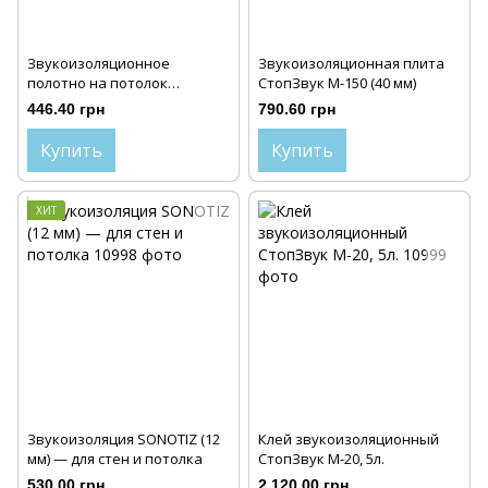
Звукоизоляционное
Звукоизоляционная плита
полотно на потолок
СтопЗвук М-150 (40 мм)
СтопЗвук V210
446.40 грн
790.60 грн
Купить
Купить
ХИТ
Звукоизоляция SONOTIZ (12
Клей звукоизоляционный
мм) — для стен и потолка
СтопЗвук М-20, 5л.
530.00 грн
2 120.00 грн