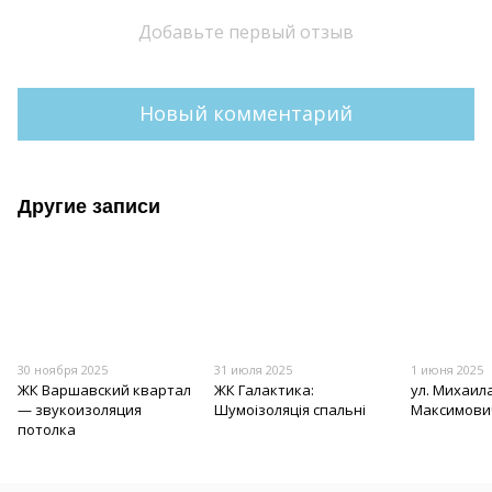
Добавьте первый отзыв
Новый комментарий
Другие записи
30 ноября 2025
31 июля 2025
1 июня 2025
ЖК Варшавский квартал
ЖК Галактика:
ул. Михаил
— звукоизоляция
Шумоізоляція спальні
Максимович
потолка