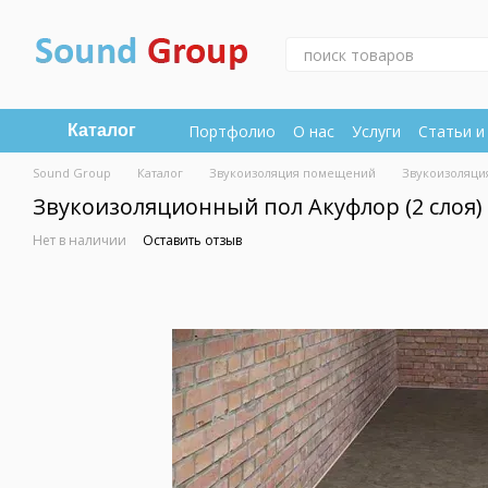
Перейти к основному контенту
Портфолио
О нас
Услуги
Статьи и
Каталог
Sound Group
Каталог
Звукоизоляция помещений
Звукоизоляци
Звукоизоляционный пол Акуфлор (2 слоя)
Нет в наличии
Оставить отзыв