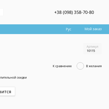
+38 (098) 358-70-80
Мой заказ
Рус
Артикул
10115
К сравнению
В желания
пительной скидки
вится