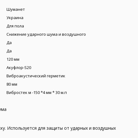
Шуманет
Украина
Для пола
Снижение ударного шума и воздушного
Да
Да
120 мм
Акуфлор-S20
Виброакустический герметик
80 мм
Вибростек м -150 *4 мм * 30 м.п
ума
ку. Используется для защиты от ударных и воздушных