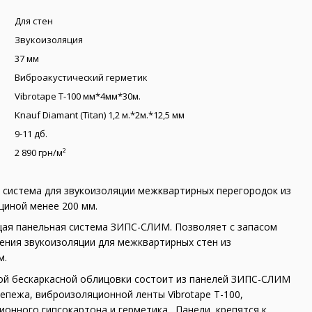
Для стен
Звукоизоляция
37 мм
Виброакустический герметик
Vibrotape T-100 мм*4мм*30м.
Knauf Diamant (Titan) 1,2 м.*2м.*12,5 мм
9-11 дб.
2 890 грн/м²
 система для звукоизоляции межквартирных перегородок из
щиной менее 200 мм.
ая панельная система ЗИПС-СЛИМ. Позволяет с запасом
ения звукоизоляции для межквартирных стен из
м.
ой бескаркасной облицовки состоит из панелей ЗИПС-СЛИМ
епежа, виброизоляционной ленты Vibrotape T-100,
онного гипсокартона и герметика . Панели крепятся к