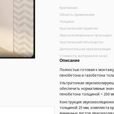
Крепления
Область применения
Толщина
Акустический герметик
Звукоизоляционные прокладки
Акустический гипсокартон
Дополнтельная звукоизоляция
Стоимость материалов за м2
Описание
Полностью готовая к монтажу
пенобетона и газобетона тол
Ультратонкая звукоизолирующ
обеспечить нормативные знач
пенобетона толщиной < 200 м
Конструкция звукоизоляционн
толщиной 25 мм, комплекта кр
финишных листов звукоизоляци