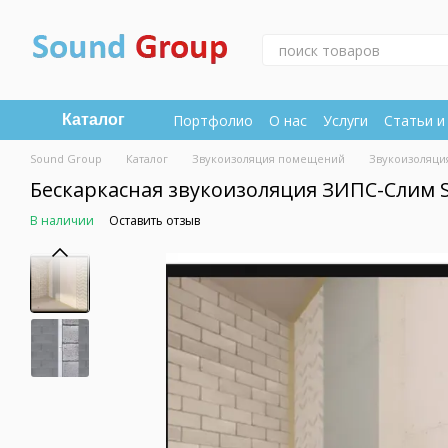
Перейти к основному контенту
Портфолио
О нас
Услуги
Статьи и
Каталог
Sound Group
Каталог
Звукоизоляция помещений
Звукоизоляци
Бескаркасная звукоизоляция ЗИПС-Слим S
В наличии
Оставить отзыв