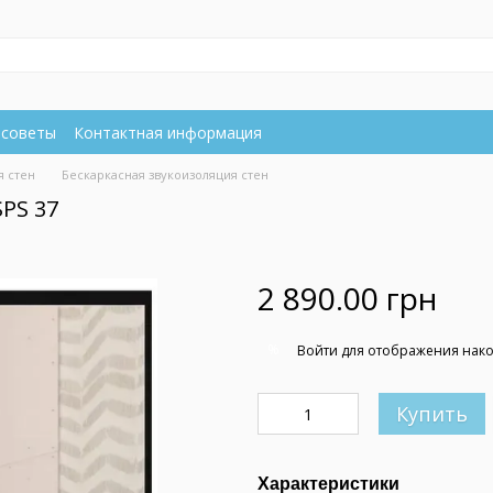
 советы
Контактная информация
я стен
Бескаркасная звукоизоляция стен
PS 37
2 890.00 грн
%
Войти
для отображения нако
Купить
Характеристики