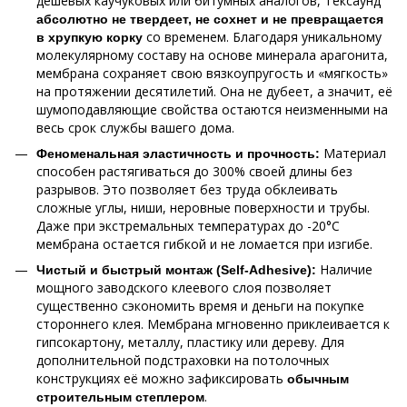
дешевых каучуковых или битумных аналогов, Тексаунд
абсолютно не твердеет, не сохнет и не превращается
со временем. Благодаря уникальному
в хрупкую корку
молекулярному составу на основе минерала арагонита,
мембрана сохраняет свою вязкоупругость и «мягкость»
на протяжении десятилетий. Она не дубеет, а значит, её
шумоподавляющие свойства остаются неизменными на
весь срок службы вашего дома.
Материал
Феноменальная эластичность и прочность:
способен растягиваться до 300% своей длины без
разрывов. Это позволяет без труда обклеивать
сложные углы, ниши, неровные поверхности и трубы.
Даже при экстремальных температурах до -20°C
мембрана остается гибкой и не ломается при изгибе.
Наличие
Чистый и быстрый монтаж (Self-Adhesive):
мощного заводского клеевого слоя позволяет
существенно сэкономить время и деньги на покупке
стороннего клея. Мембрана мгновенно приклеивается к
гипсокартону, металлу, пластику или дереву. Для
дополнительной подстраховки на потолочных
конструкциях её можно зафиксировать
обычным
.
строительным степлером