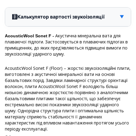
🧮
Калькулятор вартості звукоізоляції
▼
Акустична мінеральна вата для
AcousticWool Sonet F -
плаваючої підлоги. Застосовується в плаваючих підлогах в
приміщеннях, до яких пред'являються підвищені вимоги по
звукоізоляції ударного шуму.
AcousticWool Sonet F (Floor) – жорсткі звукоізоляційні плити,
виготовлені з акустичної мінеральної вати на основі
базальтових порід. Завдяки ламінарної структурі орієнтації
волокон, плити AcousticWool Sonet F володіють більш
низькою динамічною жорсткістю порівняно з аналогічними
базальтовими плитами такої щільності, що забезпечує
екстремально високі показники звукоізоляції ударного
шуму. Однорідна структура плити і оптимальна щільність
матеріалу сприяють стабільності її динамічних
характеристик під впливом навантаження протягом усього
періоду експлуатації.