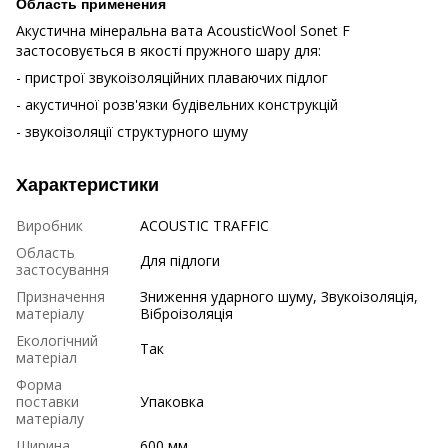
Область применения
Акустична мінеральна вата AcousticWool Sonet F
застосовується в якості пружного шару для:
- пристрої звукоізоляційних плаваючих підлог
- акустичної розв'язки будівельних конструкцій
- звукоізоляції структурного шуму
Характеристики
Виробник
ACOUSTIC TRAFFIC
Область
Для підлоги
застосування
Призначення
Зниження ударного шуму, Звукоізоляція,
матеріалу
Віброізоляція
Екологічний
Так
матеріал
Форма
поставки
Упаковка
матеріалу
Ширина
600 мм